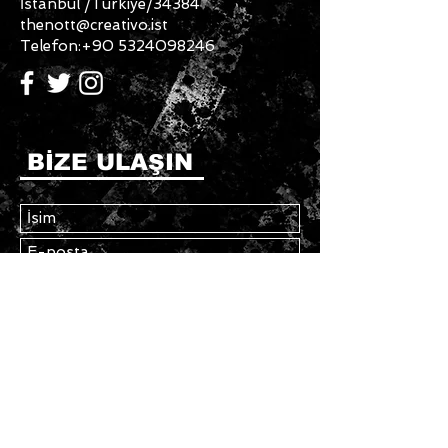
İstanbul /Türkiye/34384
thenott@creativo.ist
Telefon:
+90 5324098246
BİZE ULAŞIN
Gönder