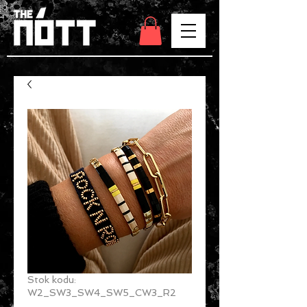
Stok kodu:
W2_SW3_SW4_SW5_CW3_R2