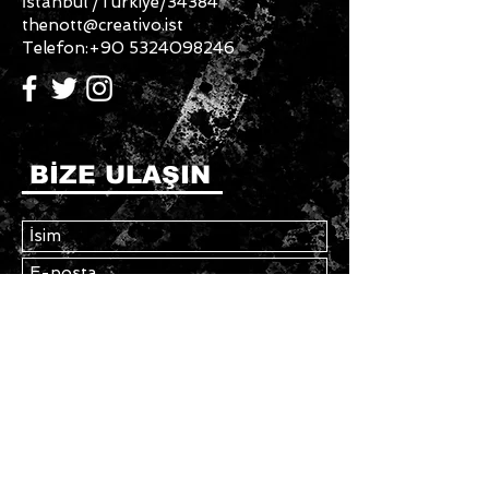
İstanbul /Türkiye/34384
thenott@creativo.ist
Telefon:
+90 5324098246
BİZE ULAŞIN
Gönder